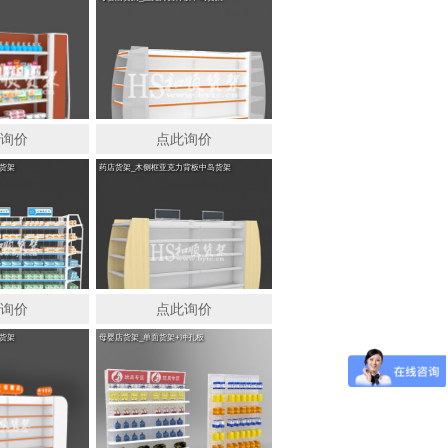
此询价
点此询价
货架
药店货架_木侧框亚克力背板中岛货架
此询价
点此询价
货架
母婴店货架_单面货架+冲孔板