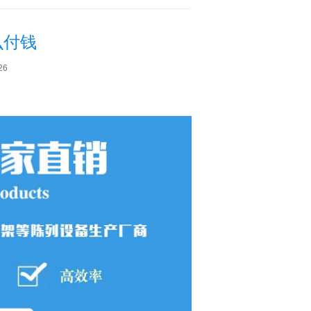
么付钱
26