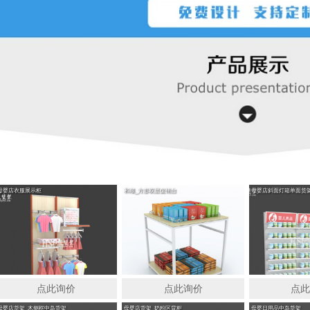
箱单面货架
母婴店货架_木侧板亚克力背板
母婴店货架_木侧框中岛货架
母婴店衣服展示柜
和顺_方形双层促销台
母婴店斜面灯箱单面货
点此询价
点此询价
点
母婴店货架_木侧框中岛货架
母婴店货架_奶粉区背柜
母婴日用品中岛货架