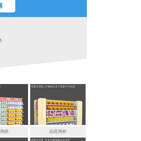
母婴店衣服展示柜
架
母婴店货架_木侧板亚克力背板中岛货架
此询价
点此询价
母婴店货架_亚克力侧背板中岛货架