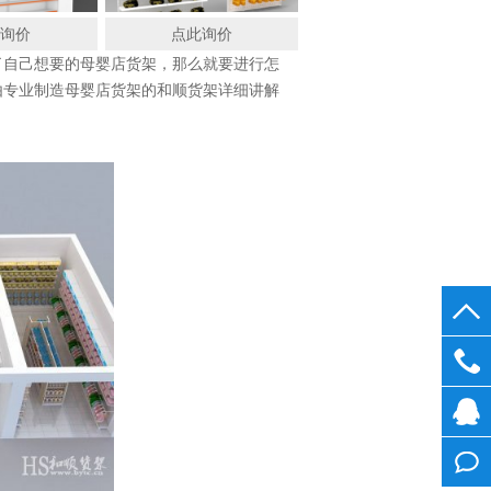
此询价
点此询价
了自己想要的母婴店货架，那么就要进行怎
由专业制造母婴店货架的和顺货架详细讲解
0755
28268
在线