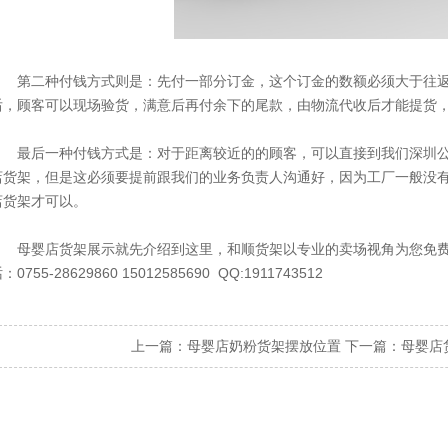
第二种付钱方式则是：先付一部分订金，这个订金的数额必须大于往返
后，顾客可以现场验货，满意后再付余下的尾款，由物流代收后才能提货
最后一种付钱方式是：对于距离较近的的顾客，可以直接到我们深圳公
店货架，但是这必须要提前跟我们的业务负责人沟通好，因为工厂一般没
店货架才可以。
母婴店货架展示就先介绍到这里，
和顺货架
以专业的卖场视角为您免
：0755-28629860 15012585690 QQ:1911743512
上一篇：
母婴店奶粉货架摆放位置
下一篇：
母婴店