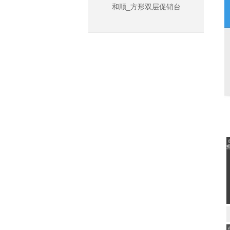
母婴店衣服展示柜
和顺_方形双层促销台
母婴店斜面灯