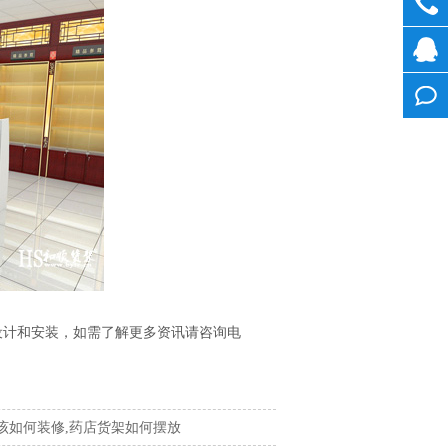
0755-
282681
在线
客服
在线
留言
设计和安装，如需了解更多资讯请咨询电
该如何装修,药店货架如何摆放