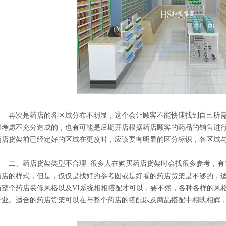
层促销台
母婴店斜面灯箱单面货架
母婴店货架_木侧板亚克力背板
母婴店
再次是药店的各区域分布不明显，这个会让顾客不能快速找到自己所需
时考虑不充分造成的，也有可能是后期开店根据药店顾客的药品的销售进行
药店货架前已经定好的区域在更改时，应该要有明显的区分标识，各区域
二、药店货架类型不合理 很多人在购买药店货架时会找很多参考，有
药店的样式，但是，仅仅是找好的参考图或是好看的药店货架是不够的，
与整个药店装修风格以及VI系统相相搭配才可以，要不然，各种各样的风
专业。适合的药店货架可以在与整个药店的搭配以及商品搭配中相映相辉