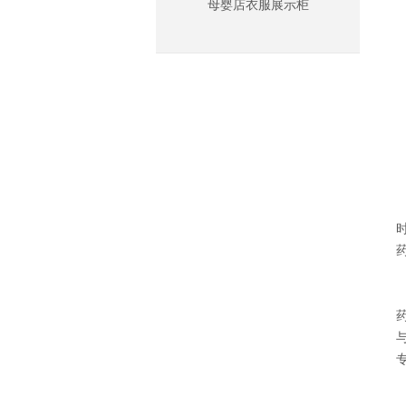
母婴店衣服展示柜
和顺_方形双