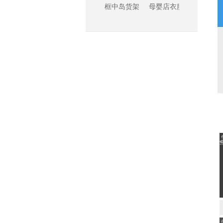
木侧板亚克力背板
母婴店货架_木侧框中岛货架
母婴店衣服展示柜