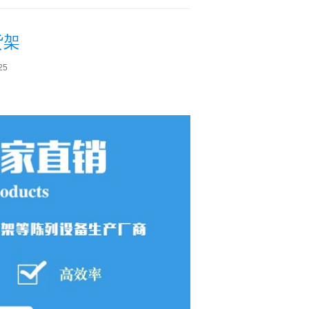
货架
25