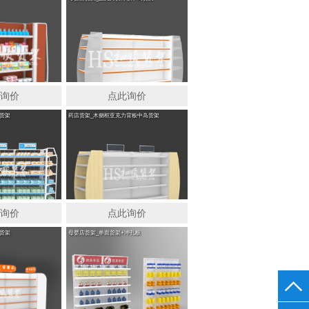
此询价
点此询价
货架
药店货架_木侧框亚克力背板中岛货架
此询价
点此询价
货架
母婴店货架_单面货架+冲孔板