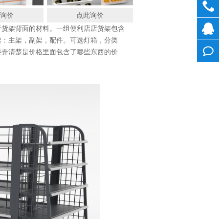
此询价
点此询价
0755
于货架背面的材料。一组便利店店货架包含
架：主架，副架，配件。可选灯箱，分类
28268
在线
要弄清楚是价格里面包含了哪些东西的价
客服
在线
留言