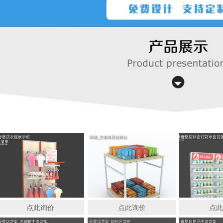
母婴店衣服展示柜
和顺_方形双层促销台
母婴店斜面灯箱单面货
点此询价
点此询价
点
母婴店货架_木侧框中岛货架
母婴店货架_奶粉区背柜
母婴日用品中岛货架