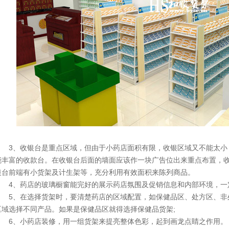
3、收银台是重点区域，但由于小药店面积有限，收银区域又不能太小
能丰富的收款台。在收银台后面的墙面应该作一块广告位出来重点布置，
银台前端有小货架及计生架等，充分利用有效面积来陈列商品。
4、药店的玻璃橱窗能完好的展示药店氛围及促销信息和内部环境，一定
5、在选择货架时，要清楚药店的区域配置，如保健品区、处方区、非
区域选择不同产品。如果是保健品区就得选择保健品货架;
6、小药店装修，用一组货架来提亮整体色彩，起到画龙点睛之作用。