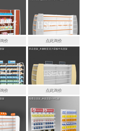
此询价
点此询价
货架
药店货架_木侧框亚克力背板中岛货架
此询价
点此询价
货架
母婴店货架_单面货架+冲孔板