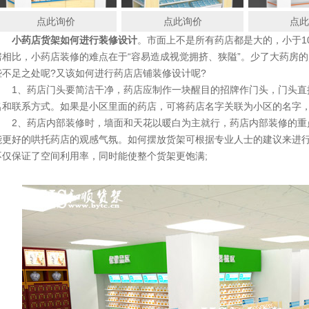
点此询价
点此询价
点
小
药店货架
如何进行装修设计
。市面上不是所有药店都是大​的，小于
房相比，小药店装修的难点在于“容易造成视觉拥挤、狭隘”。少了大药房
些不足之处呢?又该如何进行药店店铺装修设计呢?
1、药店门头要简洁干净，药店应制作一块醒目的招牌作门头，门头直
名和联系方式。如果是小区里面的药店，可将药店名字关联为小区的名字，
2、药店内部装修时，墙面和天花以暖白为主就行，药店内部装修的重
能更好的哄托药店的观感气氛。如何摆放货架可根据专业人士的建议来进
不仅保证了空间利用率，同时能使整个货架更饱满;