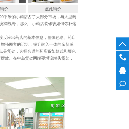
此询价
点此询价
100平米的小药店占了大部分市场，与大型药
的宽阔视野，那么，小药店装修该如何弥补这
接反应出药店的基本信息，整体色彩、药店
增强顾客的记忆，提升融入一体的亲切感;
点是货架，选择合适的药店货架款式和颜色
行摆放。在中岛货架两端要增设端头货架，
0755
28268
在线
客服
在线
留言