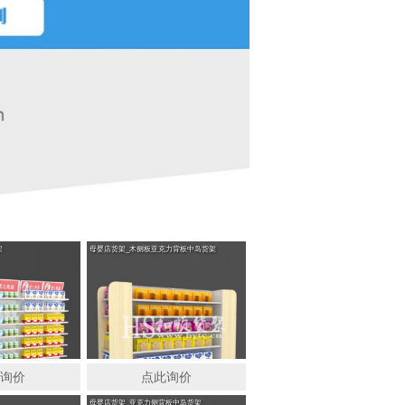
货架_木侧框中岛货架
母婴店衣服展示柜
架
母婴店货架_木侧板亚克力背板中岛货架
此询价
点此询价
母婴店货架_亚克力侧背板中岛货架