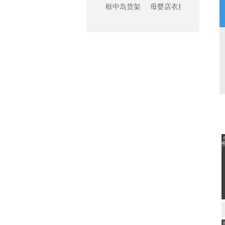
母婴店衣服展示柜
和顺_方形双