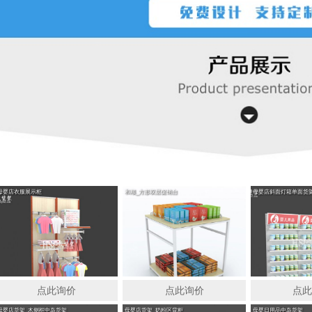
层促销台
母婴店斜面灯箱单面货架
母婴店货架_木侧板亚克力背板
母婴店
母婴店衣服展示柜
和顺_方形双层促销台
母婴店斜面灯箱单面货
点此询价
点此询价
点
母婴店货架_木侧框中岛货架
母婴店货架_奶粉区背柜
母婴日用品中岛货架