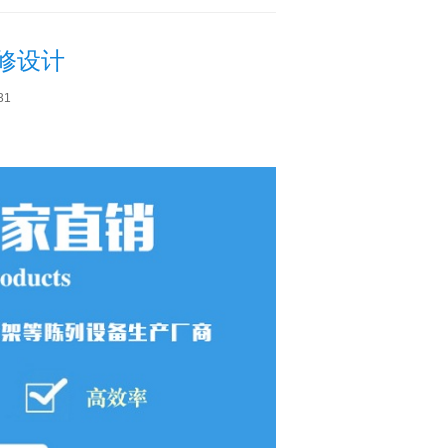
修设计
31