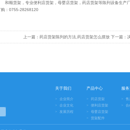
和顺货架，专业便利店货架，母婴店货架，
药店货架
等陈列设备生产
购：0755-28268120
上一篇：
药店货架陈列的方法,药店货架怎么摆放
下一篇：
关于我们
产品中心
服务
企业简介
药店货架
售
企业文化
便利店货架
合
发展历程
母婴店货架
货架配件